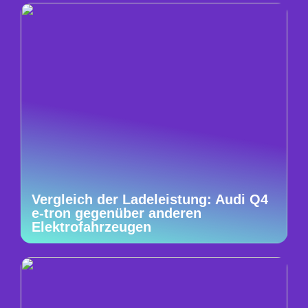
Vergleich der Ladeleistung: Audi Q4
e-tron gegenüber anderen
Elektrofahrzeugen