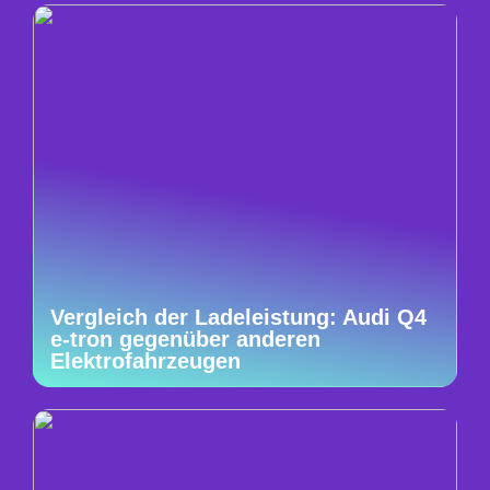
Vergleich der Ladeleistung: Audi Q4
e-tron gegenüber anderen
Elektrofahrzeugen