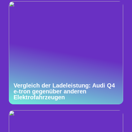
Vergleich der Ladeleistung: Audi Q4
e-tron gegenüber anderen
Elektrofahrzeugen