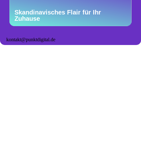
Skandinavisches Flair für Ihr
Zuhause
kontakt@punktdigital.de