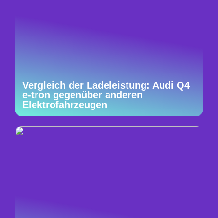
Vergleich der Ladeleistung: Audi Q4
e-tron gegenüber anderen
Elektrofahrzeugen