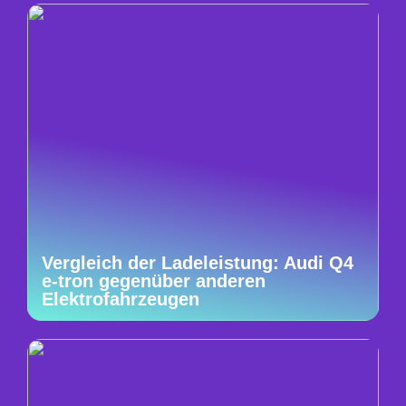
Vergleich der Ladeleistung: Audi Q4
e-tron gegenüber anderen
Elektrofahrzeugen