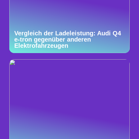
Vergleich der Ladeleistung: Audi Q4
e-tron gegenüber anderen
Elektrofahrzeugen