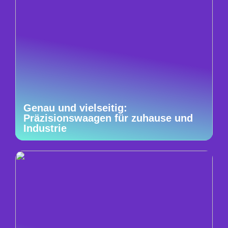
Genau und vielseitig:
Präzisionswaagen für zuhause und
Industrie