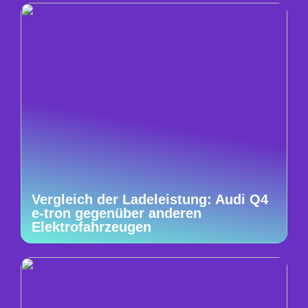
Vergleich der Ladeleistung: Audi Q4
e-tron gegenüber anderen
Elektrofahrzeugen