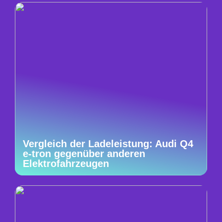
Vergleich der Ladeleistung: Audi Q4
e-tron gegenüber anderen
Elektrofahrzeugen