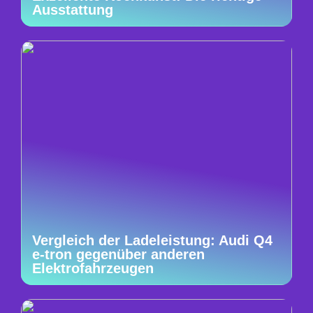
Ausstattung
Vergleich der Ladeleistung: Audi Q4
e-tron gegenüber anderen
Elektrofahrzeugen