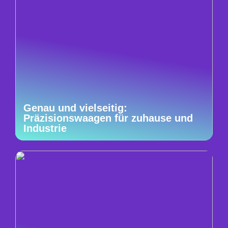
Genau und vielseitig:
Präzisionswaagen für zuhause und
Industrie