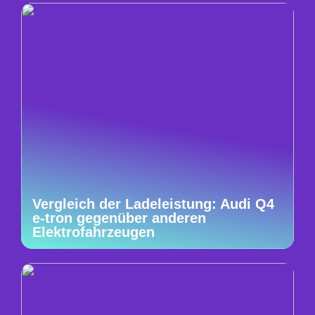
Vergleich der Ladeleistung: Audi Q4
e-tron gegenüber anderen
Elektrofahrzeugen