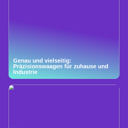
Genau und vielseitig:
Präzisionswaagen für zuhause und
Industrie