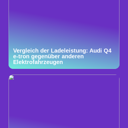
Vergleich der Ladeleistung: Audi Q4
e-tron gegenüber anderen
Elektrofahrzeugen