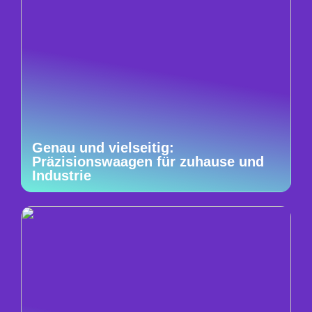
Genau und vielseitig:
Präzisionswaagen für zuhause und
Industrie