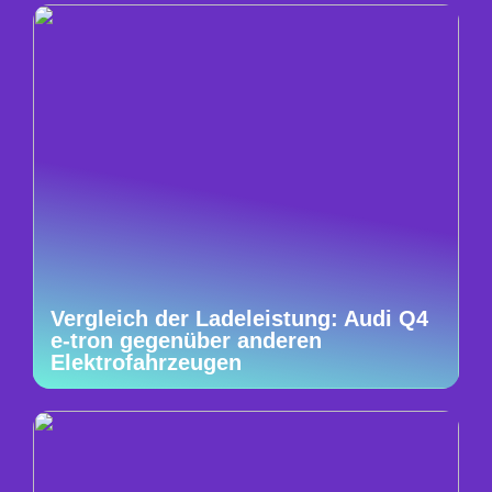
Vergleich der Ladeleistung: Audi Q4
e-tron gegenüber anderen
Elektrofahrzeugen