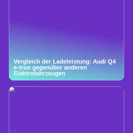
Vergleich der Ladeleistung: Audi Q4
e-tron gegenüber anderen
Elektrofahrzeugen