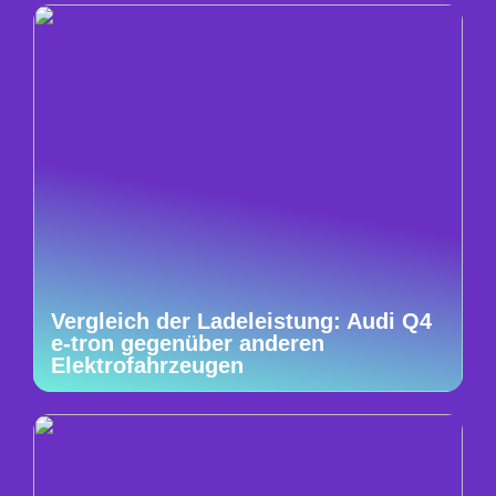
Vergleich der Ladeleistung: Audi Q4
e-tron gegenüber anderen
Elektrofahrzeugen