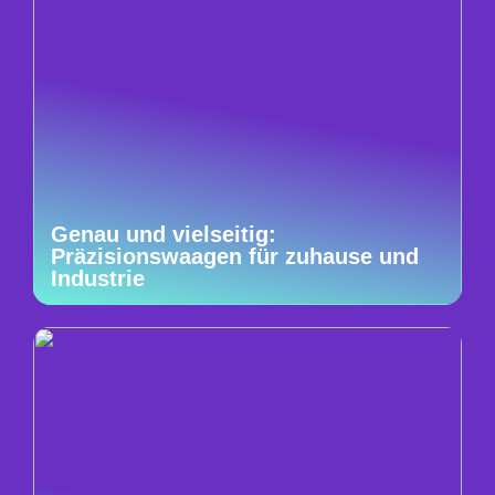
Genau und vielseitig:
Präzisionswaagen für zuhause und
Industrie