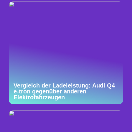
Vergleich der Ladeleistung: Audi Q4
e-tron gegenüber anderen
Elektrofahrzeugen