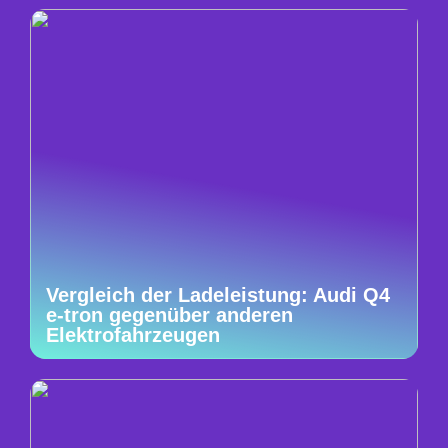
Vergleich der Ladeleistung: Audi Q4
e-tron gegenüber anderen
Elektrofahrzeugen