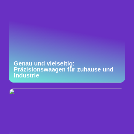
Genau und vielseitig:
Präzisionswaagen für zuhause und
Industrie