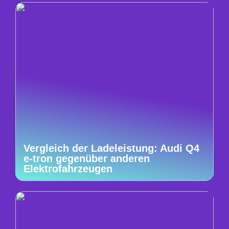
Vergleich der Ladeleistung: Audi Q4
e-tron gegenüber anderen
Elektrofahrzeugen