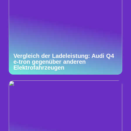
Vergleich der Ladeleistung: Audi Q4
e-tron gegenüber anderen
Elektrofahrzeugen