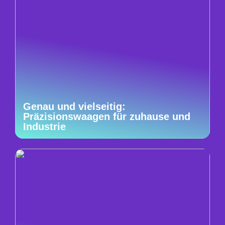
Genau und vielseitig:
Präzisionswaagen für zuhause und
Industrie