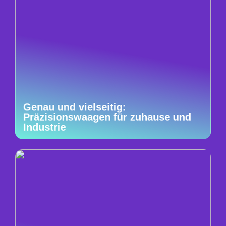
Genau und vielseitig:
Präzisionswaagen für zuhause und
Industrie