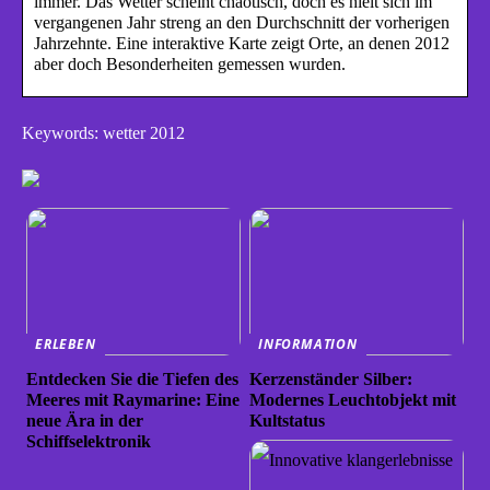
immer. Das Wetter scheint chaotisch, doch es hielt sich im
vergangenen Jahr streng an den Durchschnitt der vorherigen
Jahrzehnte. Eine interaktive Karte zeigt Orte, an denen 2012
aber doch Besonderheiten gemessen wurden.
Keywords: wetter 2012
ERLEBEN
INFORMATION
Entdecken Sie die Tiefen des
Kerzenständer Silber:
Meeres mit Raymarine: Eine
Modernes Leuchtobjekt mit
neue Ära in der
Kultstatus
Schiffselektronik