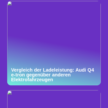
Vergleich der Ladeleistung: Audi Q4
e-tron gegenüber anderen
Elektrofahrzeugen