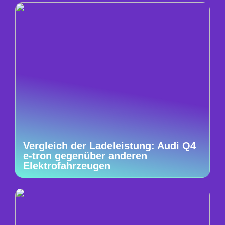
Vergleich der Ladeleistung: Audi Q4
e-tron gegenüber anderen
Elektrofahrzeugen