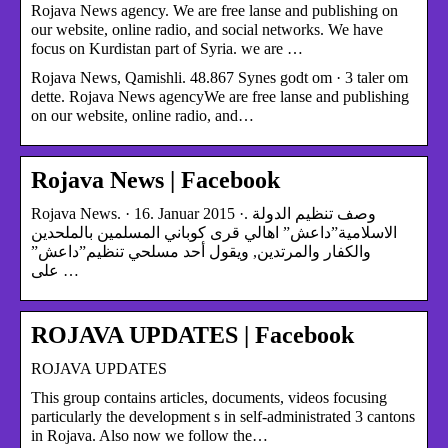
Rojava News agency. We are free lanse and publishing on
our website, online radio, and social networks. We have
focus on Kurdistan part of Syria. we are …
Rojava News, Qamishli. 48.867 Synes godt om · 3 taler om
dette. Rojava News agencyWe are free lanse and publishing
on our website, online radio, and…
Rojava News | Facebook
Rojava News. · 16. Januar 2015 ·. وصف تنظيم الدولة
الاسلامية”داعش” اهالي قرى كوباني المسلمين بالملحدين
والكفار والمرتدين, ويقول أحد مسلحي تنظيم”داعش”
على …
ROJAVA UPDATES | Facebook
ROJAVA UPDATES
This group contains articles, documents, videos focusing
particularly the development s in self-administrated 3 cantons
in Rojava. Also now we follow the…