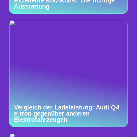
Exzellente Kochkunst: Die richtige
Ausstattung
Vergleich der Ladeleistung: Audi Q4
e-tron gegenüber anderen
Elektrofahrzeugen