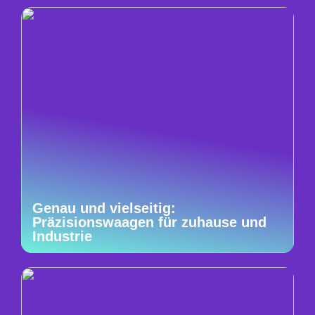
Genau und vielseitig:
Präzisionswaagen für zuhause und
Industrie