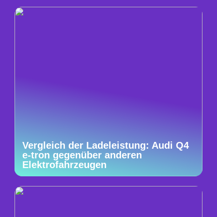
Vergleich der Ladeleistung: Audi Q4
e-tron gegenüber anderen
Elektrofahrzeugen