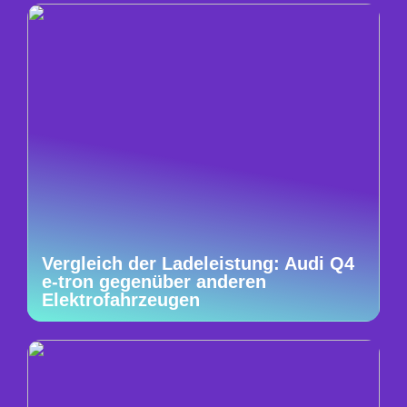
Vergleich der Ladeleistung: Audi Q4
e-tron gegenüber anderen
Elektrofahrzeugen