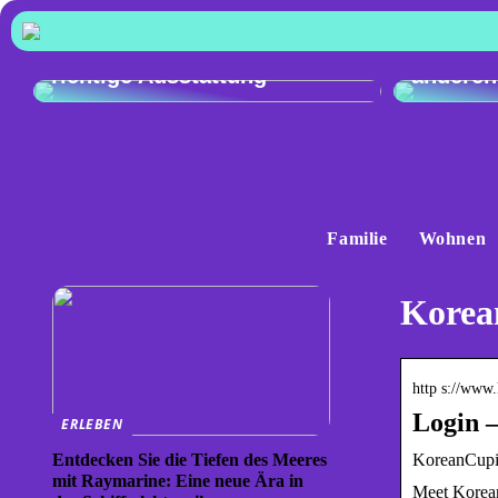
Vergleic
Exzellente Kochkunst: Die
Audi Q4
richtige Ausstattung
anderen
Familie
Wohnen
Korea
http s://www
Login 
ERLEBEN
KoreanCup
Entdecken Sie die Tiefen des Meeres
mit Raymarine: Eine neue Ära in
Meet Korean