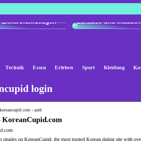
h der Ladeleistung:
Genau und vielseitig
 e-tron gegenüber
Präzisionswaagen fü
 Elektrofahrzeugen
zuhause und Industri
Technik
Essen
Erleben
Sport
Kleidung
Ko
ncupid login
.koreancupid.com › auth
– KoreanCupid.com
id.com
 singles on KoreanCupid, the most trusted Korean dating site with o