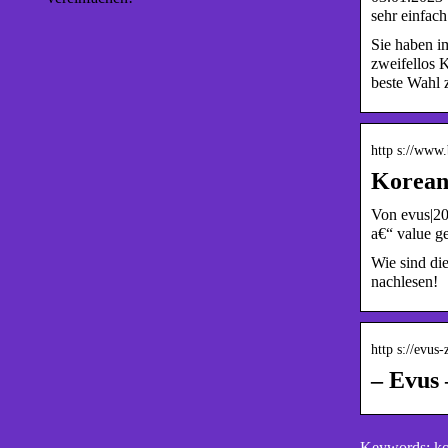
sehr einfach
Sie haben im
zweifellos 
beste Wahl 
http s://www
Korean
Von evus|20
a€“ value g
Wie sind di
nachlesen!
http s://evus-
– Evus 
Keywords: ko