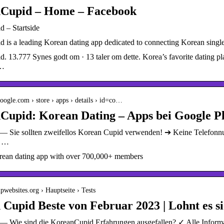
Cupid – Home – Facebook
 – Startside
 is a leading Korean dating app dedicated to connecting Korean singles
. 13.777 Synes godt om · 13 taler om dette. Korea’s favorite dating 
e…
.google.com › store › apps › details › id=co…
Cupid: Korean Dating – Apps bei Google P
— Sie sollten zweifellos Korean Cupid verwenden! ➔ Keine Telefonnu
, …
ean dating app with over 700,000+ members
upwebsites.org › Hauptseite › Tests
Cupid Beste von Februar 2023 | Lohnt es s
— Wie sind die KoreanCupid Erfahrungen ausgefallen? ✓ Alle Infor