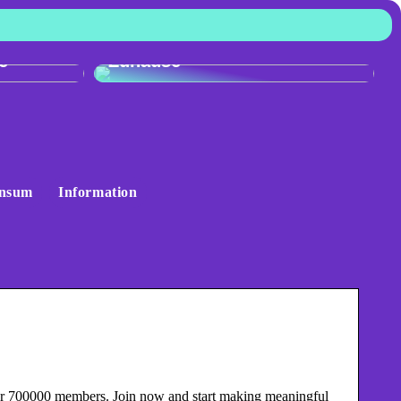
:
r
Skandinavisches Flair für Ihr
e
Zuhause
nsum
Information
ver 700000 members. Join now and start making meaningful