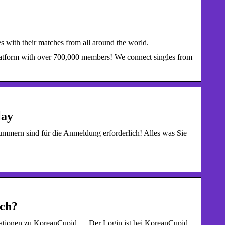
 with their matches from all around the world.
platform with over 700,000 members! We connect singles from
lay
mmern sind für die Anmeldung erforderlich! Alles was Sie
ich?
mationen zu KoreanCupid … Der Login ist bei KoreanCupid