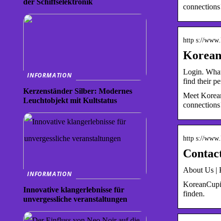
der Schiffselektronik
connections
http s://www
Korean
Login. What
INFORMATION
find their p
Kerzenständer Silber: Modernes
Meet Korean
Leuchtobjekt mit Kultstatus
connections
http s://www
Contac
About Us |
INFORMATION
KoreanCupid
Innovative klangerlebnisse für
finden.
unvergessliche veranstaltungen