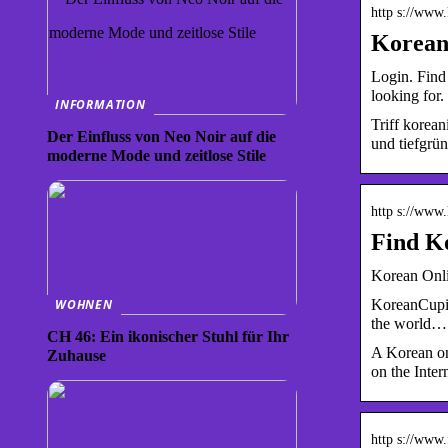
http s://www
Korean
Login. Find
looking for.
INFORMATION
Triff korean
Der Einfluss von Neo Noir auf die
und tiefgrü
moderne Mode und zeitlose Stile
http s://www
Find K
Korean Onli
KoreanCupid.
WOHNEN
the world…
CH 46: Ein ikonischer Stuhl für Ihr
A Korean onl
Zuhause
on the Intern
http s://www