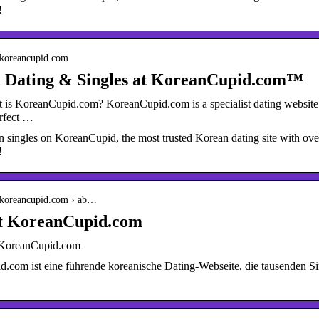
!
.koreancupid.com
 Dating & Singles at KoreanCupid.com™
 is KoreanCupid.com? KoreanCupid.com is a specialist dating website 
erfect …
 singles on KoreanCupid, the most trusted Korean dating site with ov
!
.koreancupid.com › ab…
t KoreanCupid.com
 KoreanCupid.com
.com ist eine führende koreanische Dating-Webseite, die tausenden Si