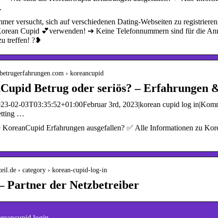
.
mer versucht, sich auf verschiedenen Dating-Webseiten zu registrieren
Korean Cupid 💕verwenden! ➔ Keine Telefonnummern sind für die Anmel
zu treffen! ?❥
.betrugerfahrungen.com › koreancupid
Cupid Betrug oder seriös? – Erfahrungen &
23-02-03T03:35:52+01:00Februar 3rd, 2023|korean cupid log in|Kommen
etting …
e KoreanCupid Erfahrungen ausgefallen? ✅ Alle Informationen zu Kor
zeil.de › category › korean-cupid-log-in
– Partner der Netzbetreiber
reancupid login