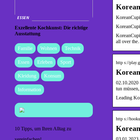
Korean
KoreanCupid
ESSEN
KoreanCupid
Exzellente Kochkunst: Die richtige
Ausstattung
KoreanCupid
all over th
Familie
Wohnen
Technik
Essen
Erleben
Sport
http s://play
Korean
Kleidung
Konsum
02.10.2020 
tun müssen
Information
Leading Kor
http s://hook
Korean 
10 Tipps, um Ihren Alltag zu
03.01.2023 
vereinfachen!