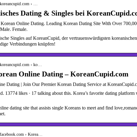
.koreancupid.com › …
isches Dating & Singles bei KoreanCupid
 Korean Online Dating. Leading Korean Dating Site With Over 700,00
 Male. Female.
ische Singles auf KoreanCupid, der vertrauenswürdigsten koreanischen 
ndige Verbindungen knüpfen!
.koreancupid.com › ko…
orean Online Dating – KoreanCupid.com
ne Dating | Join Our Premier Korean Dating Service at KoreanCupid.
 13774 likes · 17 talking about this. Korea’s favorite dating platfor
ine dating site that assists single Koreans to meet and find love,roman
et.
.facebook.com › Korea…