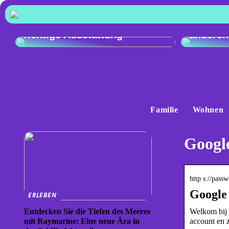
Vergleic
Exzellente Kochkunst: Die
Audi Q4
richtige Ausstattung
anderen
Familie
Wohnen
Googl
http s://pas
Google
ERLEBEN
Welkom bij 
Entdecken Sie die Tiefen des Meeres
account en 
mit Raymarine: Eine neue Ära in