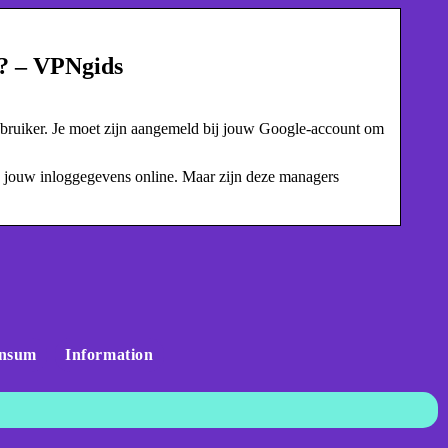
? – VPNgids
ruiker. Je moet zijn aangemeld bij jouw Google-account om
 jouw inloggegevens online. Maar zijn deze managers
nsum
Information
:
r
Skandinavisches Flair für Ihr