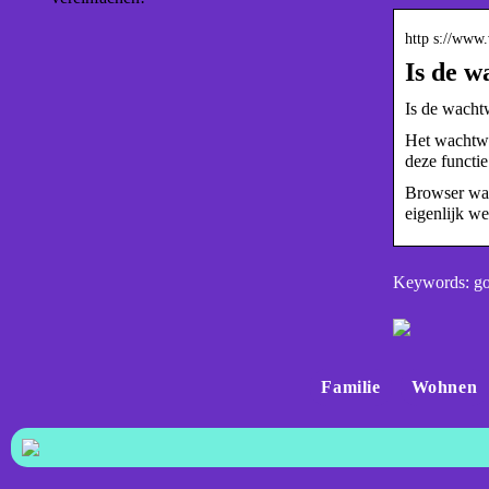
http s://www
Is de 
Is de wacht
Het wachtwo
deze functi
Browser wac
eigenlijk we
Keywords: g
Familie
Wohnen
Vergleic
Exzellente Kochkunst: Die
Audi Q4