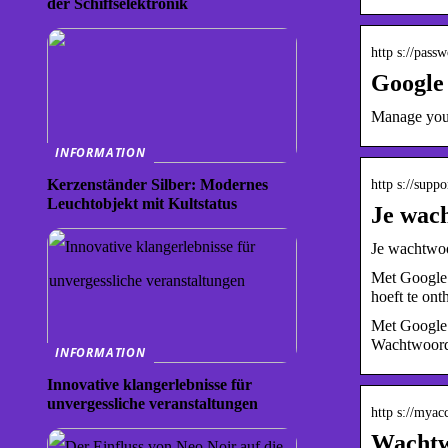
der Schiffselektronik
http s://pass
Google
Manage your
INFORMATION
Kerzenständer Silber: Modernes
http s://supp
Leuchtobjekt mit Kultstatus
Je wach
Je wachtwoo
Met Google 
hoeft te ont
Met Google 
Wachtwoord
INFORMATION
Innovative klangerlebnisse für
unvergessliche veranstaltungen
http s://mya
Wachtw