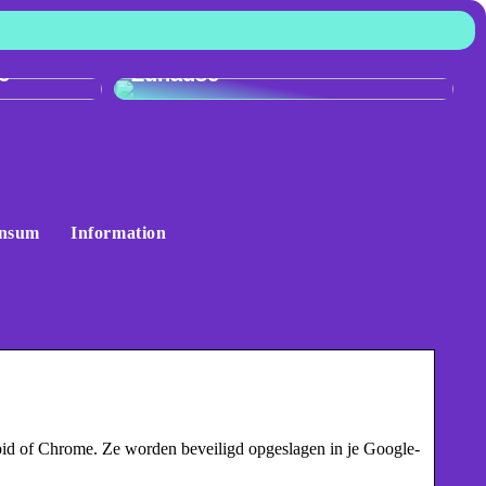
:
r
Skandinavisches Flair für Ihr
e
Zuhause
nsum
Information
d of Chrome. Ze worden beveiligd opgeslagen in je Google-