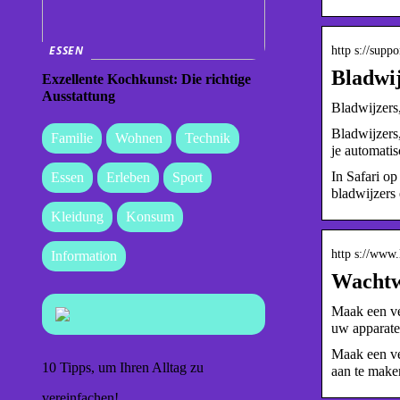
ESSEN
http s://supp
Bladwij
Exzellente Kochkunst: Die richtige
Ausstattung
Bladwijzers
Bladwijzers
Familie
Wohnen
Technik
je automati
In Safari o
Essen
Erleben
Sport
bladwijzers
Kleidung
Konsum
http s://www.
Information
Wachtw
Maak een ve
uw apparate
Maak een ve
10 Tipps, um Ihren Alltag zu
aan te make
vereinfachen!