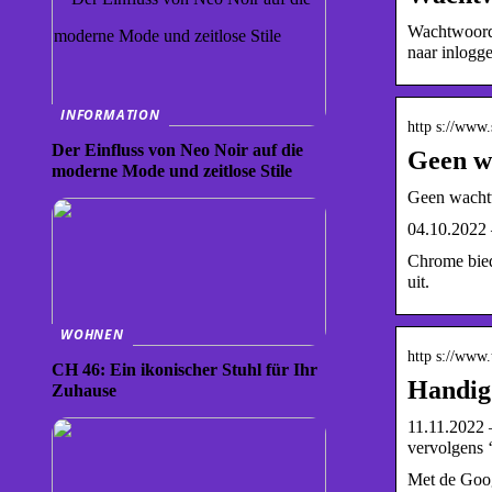
Wachtwoord 
naar inlogge
INFORMATION
http s://www.
Der Einfluss von Neo Noir auf die
Geen w
moderne Mode und zeitlose Stile
Geen wacht
04.10.2022 
Chrome biedt
uit.
WOHNEN
http s://www.
CH 46: Ein ikonischer Stuhl für Ihr
Handig
Zuhause
11.11.2022 —
vervolgens 
Met de Goog