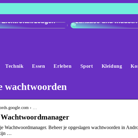
h der Ladeleistung:
Genau und vielseitig
 e-tron gegenüber
Präzisionswaagen fü
 Elektrofahrzeugen
zuhause und Industri
Technik
Essen
Erleben
Sport
Kleidung
Ko
e wachtwoorden
swords.google.com › …
 Wachtwoordmanager
je Wachtwoordmanager. Beheer je opgeslagen wachtwoorden in Androi
zijn …