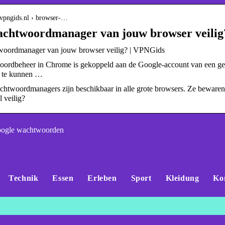
.vpngids.nl › browser-…
wachtwoordmanager van jouw browser veilig
woordmanager van jouw browser veilig? | VPNGids
ordbeheer in Chrome is gekoppeld aan de Google-account van een geb
e te kunnen …
htwoordmanagers zijn beschikbaar in alle grote browsers. Ze bewaren
l veilig?
oogle wachtwoorden
Technik
Essen
Erleben
Sport
Kleidung
Ko
h der Ladeleistung:
Genau und vielseitig
 e-tron gegenüber
Präzisionswaagen fü