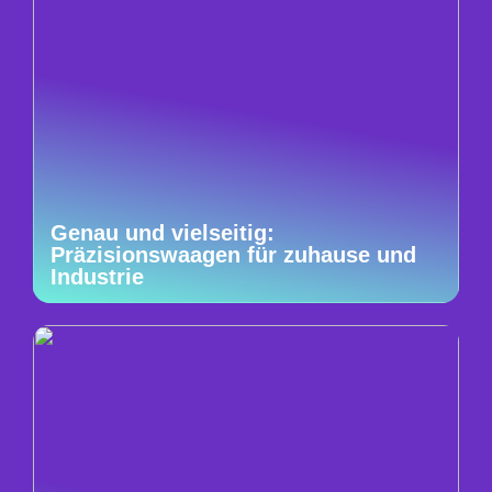
Genau und vielseitig:
Präzisionswaagen für zuhause und
Industrie