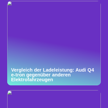
Vergleich der Ladeleistung: Audi Q4
e-tron gegenüber anderen
Elektrofahrzeugen