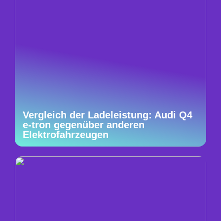
Vergleich der Ladeleistung: Audi Q4
e-tron gegenüber anderen
Elektrofahrzeugen