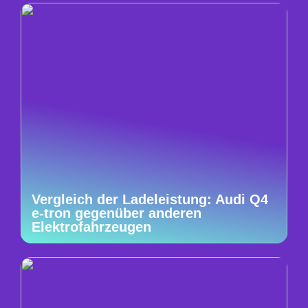
Vergleich der Ladeleistung: Audi Q4
e-tron gegenüber anderen
Elektrofahrzeugen