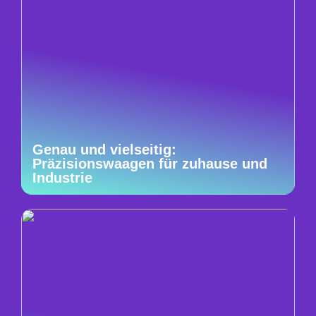
Genau und vielseitig:
Präzisionswaagen für zuhause und
Industrie