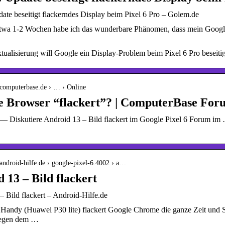
ate beseitigt flackerndes Display beim Pixel 6 Pro – Golem.de
 etwa 1-2 Wochen habe ich das wunderbare Phänomen, dass mein Google 
ktualisierung will Google ein Display-Problem beim Pixel 6 Pro beseit
.computerbase.de › … › Online
 Browser “flackert”? | ComputerBase For
— Diskutiere Android 13 – Bild flackert im Google Pixel 6 Forum im …
android-hilfe.de › google-pixel-6.4002 › a…
 13 – Bild flackert
– Bild flackert – Android-Hilfe.de
andy (Huawei P30 lite) flackert Google Chrome die ganze Zeit und Stü
wegen dem …