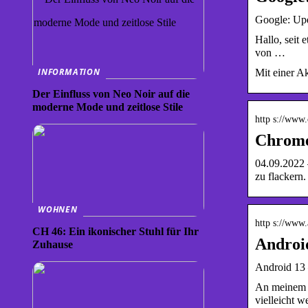
Google: Upd
Hallo, seit
von …
INFORMATION
Mit einer A
Der Einfluss von Neo Noir auf die
moderne Mode und zeitlose Stile
http s://www
Chrome
04.09.2022 
zu flackern.
WOHNEN
http s://www.
CH 46: Ein ikonischer Stuhl für Ihr
Android
Zuhause
Android 13 
An meinem H
vielleicht 