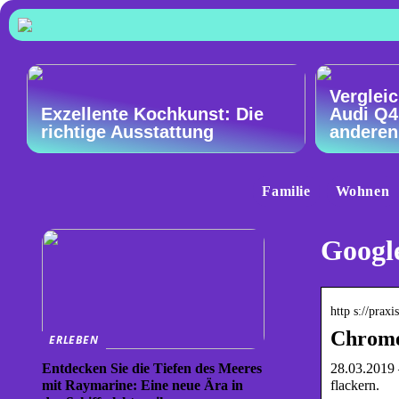
Vergleic
Exzellente Kochkunst: Die
Audi Q4
richtige Ausstattung
anderen
Familie
Wohnen
Google
http s://praxi
Chrome 
ERLEBEN
28.03.2019 
Entdecken Sie die Tiefen des Meeres
flackern.
mit Raymarine: Eine neue Ära in