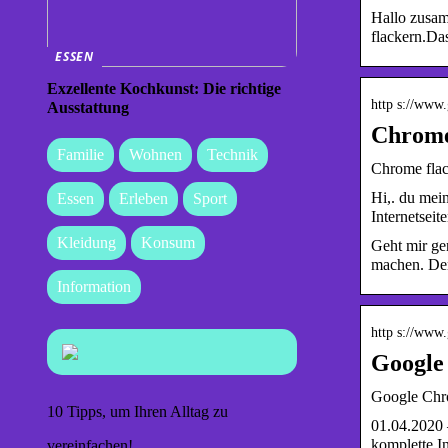
Hallo zusam
flackern.Da
ESSEN
Exzellente Kochkunst: Die richtige
http s://www.
Ausstattung
Chrome 
Familie
Wohnen
Technik
Chrome flac
Hi,. du mei
Essen
Erleben
Sport
Internetseit
Kleidung
Konsum
Geht mir gen
machen. Den
Information
http s://www.
Google
Google Chr
10 Tipps, um Ihren Alltag zu
01.04.2020 
komplette I
vereinfachen!