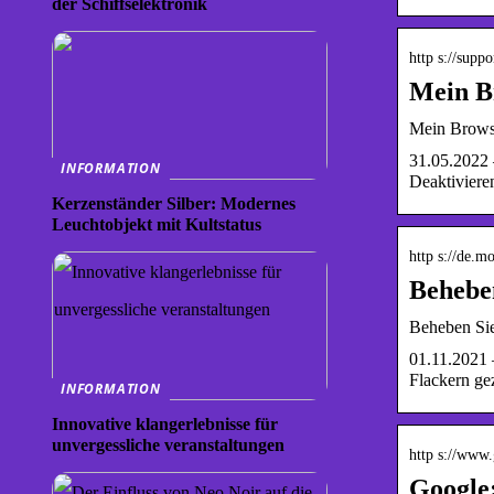
der Schiffselektronik
http s://supp
Mein Br
Mein Browse
31.05.2022 
INFORMATION
Deaktiviere
Kerzenständer Silber: Modernes
Leuchtobjekt mit Kultstatus
http s://de.m
Behebe
Beheben Sie
01.11.2021 
Flackern gez
INFORMATION
Innovative klangerlebnisse für
unvergessliche veranstaltungen
http s://www
Google: