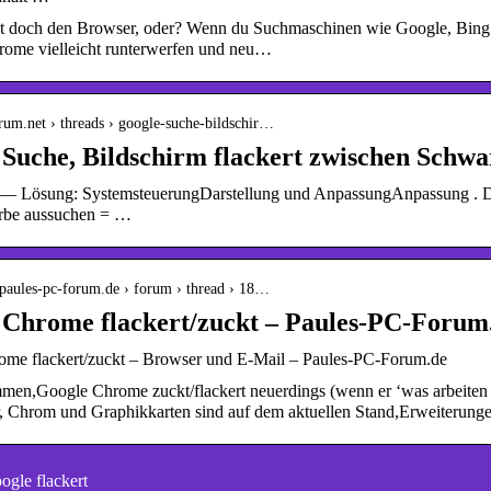
t doch den Browser, oder? Wenn du Suchmaschinen wie Google, Bing usw
rome vielleicht runterwerfen und neu…
orum.net › threads › google-suche-bildschir…
Suche, Bildschirm flackert zwischen Schw
— Lösung: SystemsteuerungDarstellung und AnpassungAnpassung . Dort 
rbe aussuchen = …
.paules-pc-forum.de › forum › thread › 18…
 Chrome flackert/zuckt – Paules-PC-Forum
me flackert/zuckt – Browser und E-Mail – Paules-PC-Forum.de
men,Google Chrome zuckt/flackert neuerdings (wenn er ‘was arbeiten so
, Chrom und Graphikkarten sind auf dem aktuellen Stand,Erweiterunge
gle flackert