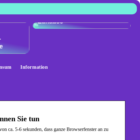
Skandinavisches Flair für Ihr
Zuhause
:
r
e
nsum
Information
nnen Sie tun
von ca. 5-6 sekunden, dass ganze Browserfenster an zu