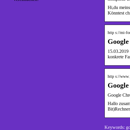
Hi,du meins
Könntest ch
http s://mi-f
Google 
15.03.2019 
konkrete Fa
http s://www
Google
Google Chro
Hallo zusam
Bit)Rechner
Keywords: goo