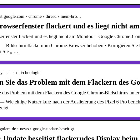
ort.google.com › chrome › thread › mein-bro…
owserfenster flackert und es liegt nicht am
rfenster flackert und es liegt nicht am Monitor. – Google Chrome-C
— Bildschirmflackern im Chrome-Browser behoben · Korrigieren Sie Hin
n Sie „ …
oyens.net › Technologie
n Sie das Problem mit dem Flackern des G
 das Problem mit dem Flackern des Google Chrome-Bildschirms unte
— Wie einige Nutzer kurz nach der Auslieferung des Pixel 6 Pro beric
eigt.
.golem.de › news › google-update-beseitigt…
 Update beseitigt flackerndes Display beim 