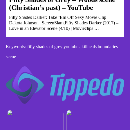
(Christian’s past) – YouTube
Fifty Shades Darker: Take ‘Em Off Sexy Movie Clip –
Dakota Johnson | ScreenSlam,Fifty Shades Darker (2017) –
Love in an Elevator Scene (4/10) | Movieclips …
Keywords: fifty shades of grey youtube akillheals boundaries
scene