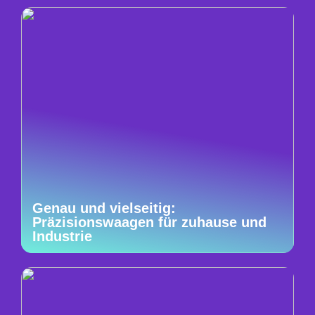
Genau und vielseitig:
Präzisionswaagen für zuhause und
Industrie