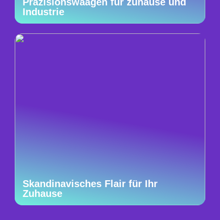
Präzisionswaagen für zuhause und
Industrie
Skandinavisches Flair für Ihr
Zuhause