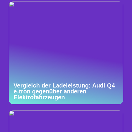
Vergleich der Ladeleistung: Audi Q4
e-tron gegenüber anderen
Elektrofahrzeugen