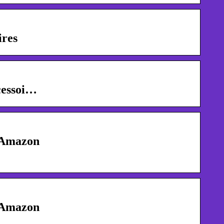
ires
cessoi…
– Amazon
– Amazon