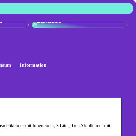
:
r
Skandinavisches Flair für Ihr
e
Zuhause
nsum
Information
ikeimer mit Inneneimer, 3 Liter, Tret-Abfalleimer mit