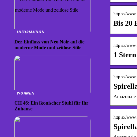
http s://www
Bis 20 
INFORMATION
Der Einfluss von Neo Noir auf die
http s://www
moderne Mode und zeitlose Stile
1 Stern
http s://www
Spirell
WOHNEN
Amazon.de
CH 46: Ein ikonischer Stuhl für Ihr
Zuhause
http s://www
Spirell
Amazon.de