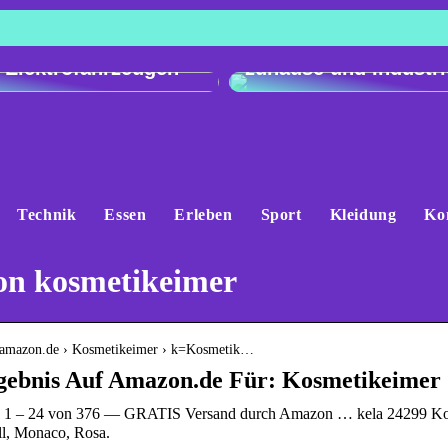
h der Ladeleistung:
Genau und vielseitig
 e-tron gegenüber
Präzisionswaagen fü
 Elektrofahrzeugen
zuhause und Industri
Technik
Essen
Erleben
Sport
Kleidung
Ko
n kosmetikeimer
.amazon.de › Kosmetikeimer › k=Kosmetik…
gebnis Auf Amazon.de Für: Kosmetikeimer
 1 – 24 von 376 — GRATIS Versand durch Amazon … kela 24299 Kosmet
ll, Monaco, Rosa.