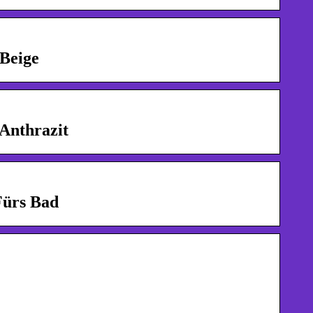
Beige
Anthrazit
Fürs Bad