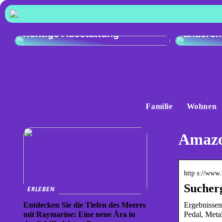
Vergleic
Exzellente Kochkunst: Die
Audi Q4
richtige Ausstattung
anderen
Familie
Wohnen
Amazo
http s://www
Sucher
ERLEBEN
Ergebnissen
Entdecken Sie die Tiefen des Meeres
Pedal, Meta
mit Raymarine: Eine neue Ära in