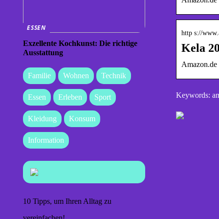
ESSEN
http s://www
Exzellente Kochkunst: Die richtige
Kela 20
Ausstattung
Amazon.de
Familie
Wohnen
Technik
Keywords: am
Essen
Erleben
Sport
Kleidung
Konsum
Information
10 Tipps, um Ihren Alltag zu
vereinfachen!