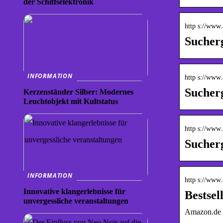
der Schiffselektronik
http s://www
Sucher
INFORMATION
http s://www
Sucher
Kerzenständer Silber: Modernes
Leuchtobjekt mit Kultstatus
http s://www.
Sucher
INFORMATION
http s://www.
Innovative klangerlebnisse für
Bestsel
unvergessliche veranstaltungen
Amazon.de